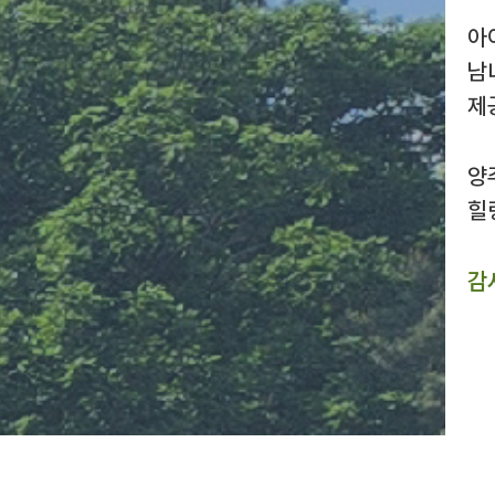
아
남
제
양
힐
감