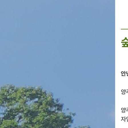
안
양
양
자