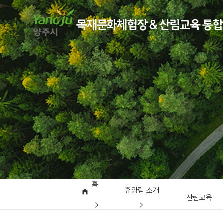
홈
휴양림 소개
산림교육