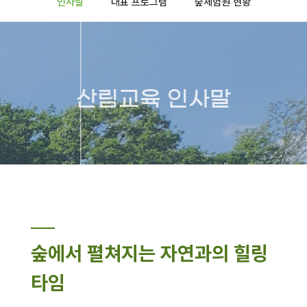
인사말
대표 프로그램
숲체험원 현황
산림교육 인사말
숲에서 펼쳐지는 자연과의 힐링
타임