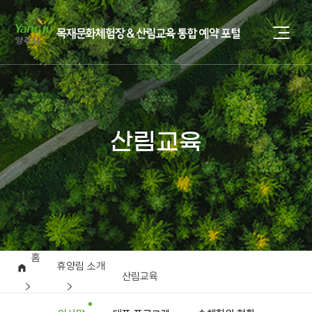
산림교육
홈
휴양림 소개
산림교육