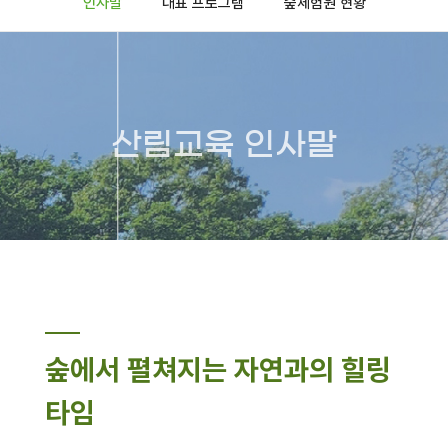
인사말
대표 프로그램
숲체험원 현황
산림교육 인사말
숲에서 펼쳐지는 자연과의 힐링
타임