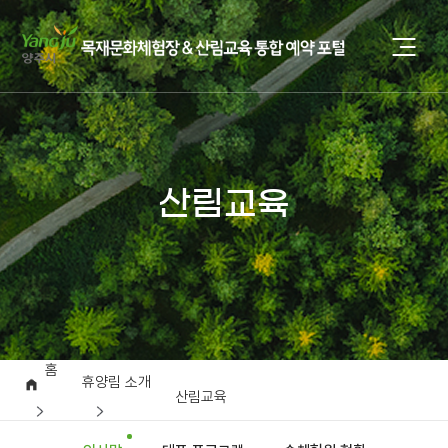
산림교육
홈
휴양림 소개
산림교육