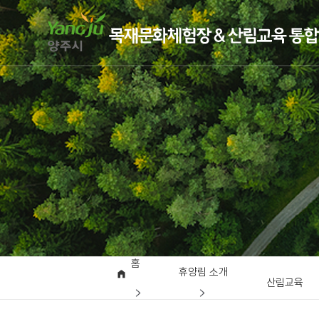
홈
휴양림 소개
산림교육