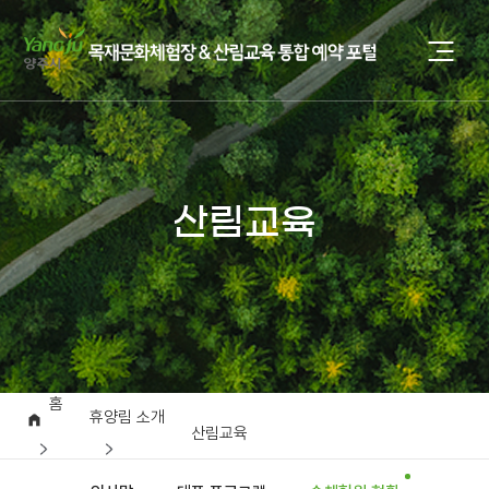
산림교육
홈
휴양림 소개
산림교육