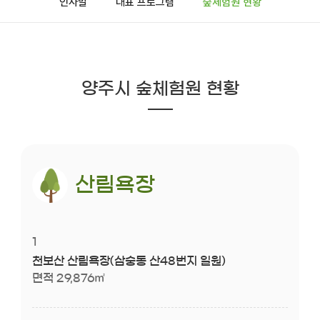
인사말
대표 프로그램
숲체험원 현황
양주시 숲체험원 현황
산림욕장
1
천보산 산림욕장(삼숭동 산48번지 일원)
면적 29,876㎡