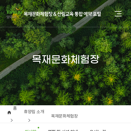
목재문화체험장
홈
휴양림 소개
목재문화체험장