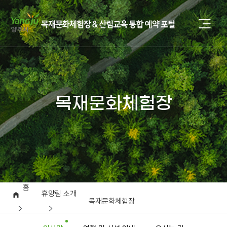
목재문화체험장
홈
휴양림 소개
목재문화체험장