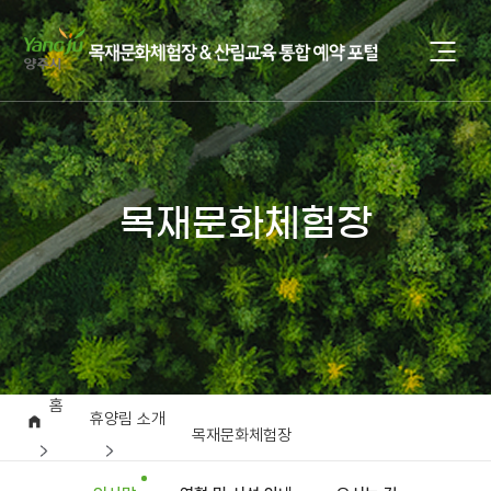
목재문화체험장
홈
휴양림 소개
목재문화체험장