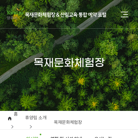
목재문화체험장
홈
휴양림 소개
목재문화체험장