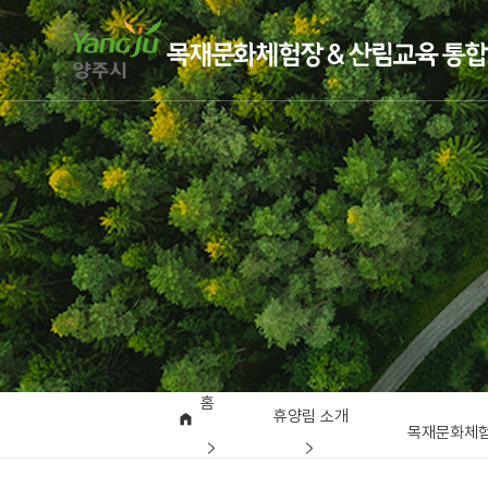
홈
휴양림 소개
목재문화체