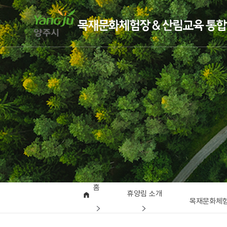
홈
휴양림 소개
목재문화체