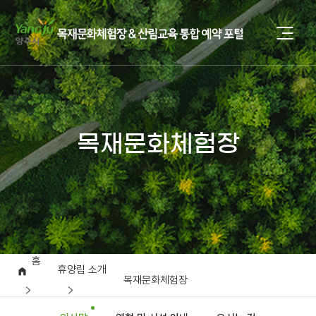
목재문화체험장
홈
휴양림 소개
목재문화체험장