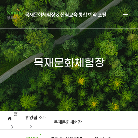
목재문화체험장
홈
휴양림 소개
목재문화체험장