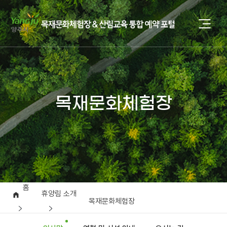
목재문화체험장
홈
휴양림 소개
목재문화체험장