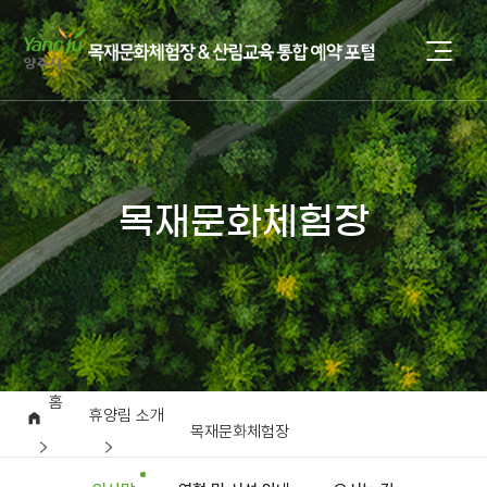
목재문화체험장
홈
휴양림 소개
목재문화체험장