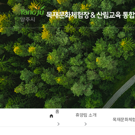
홈
휴양림 소개
목재문화체