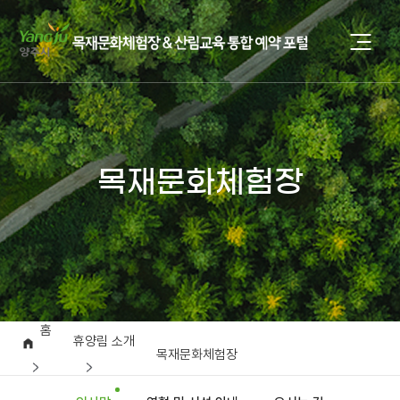
목재문화체험장
홈
휴양림 소개
목재문화체험장