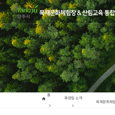
홈
휴양림 소개
목재문화체