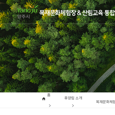
홈
휴양림 소개
목재문화체