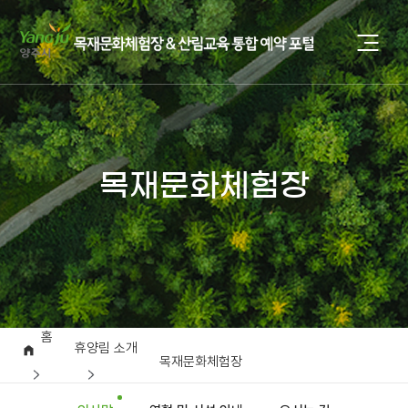
목재문화체험장
홈
휴양림 소개
목재문화체험장