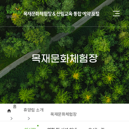
목재문화체험장
홈
휴양림 소개
목재문화체험장