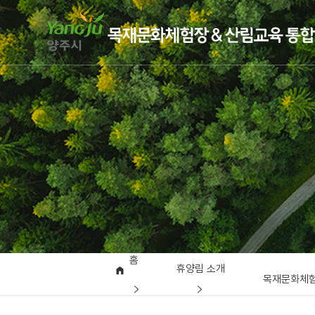
홈
휴양림 소개
목재문화체