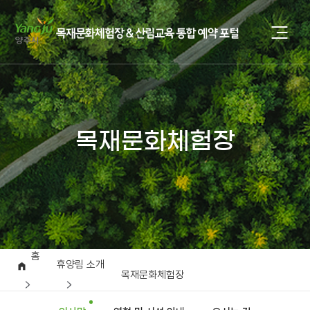
목재문화체험장
홈
휴양림 소개
목재문화체험장