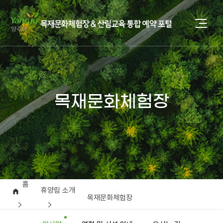
목재문화체험장
홈
휴양림 소개
목재문화체험장