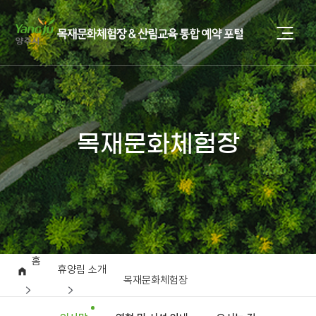
목재문화체험장
홈
휴양림 소개
목재문화체험장