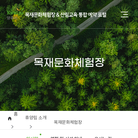
목재문화체험장
홈
휴양림 소개
목재문화체험장