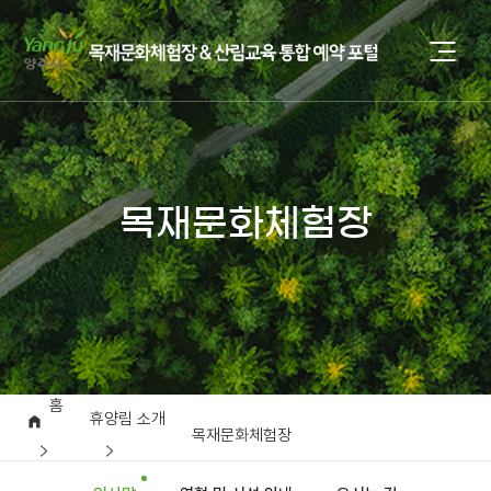
목재문화체험장
홈
휴양림 소개
목재문화체험장