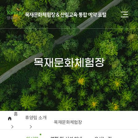
목재문화체험장
홈
휴양림 소개
목재문화체험장