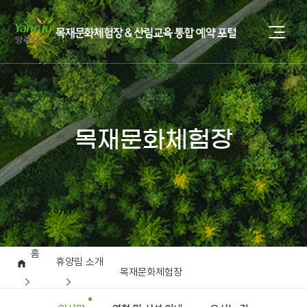
목재문화체험장
홈
휴양림 소개
목재문화체험장