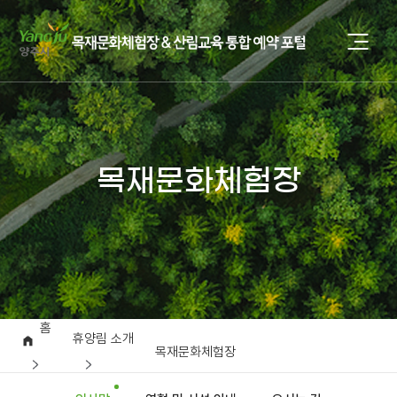
목재문화체험장
홈
휴양림 소개
목재문화체험장