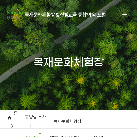
목재문화체험장
홈
휴양림 소개
목재문화체험장