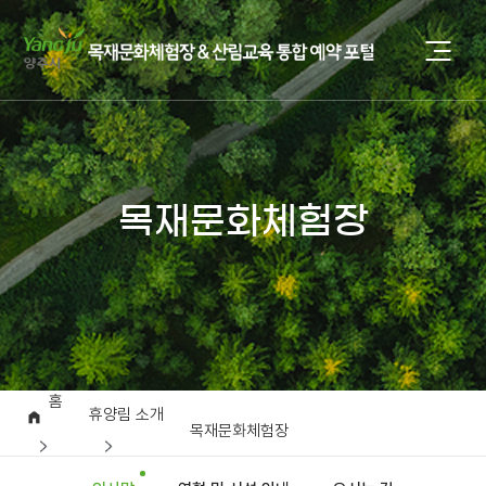
목재문화체험장
홈
휴양림 소개
목재문화체험장