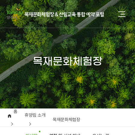
목재문화체험장
홈
휴양림 소개
목재문화체험장