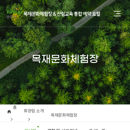
목재문화체험장
홈
휴양림 소개
목재문화체험장