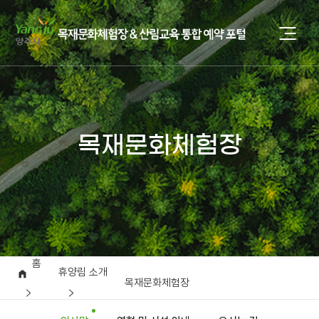
목재문화체험장
홈
휴양림 소개
목재문화체험장