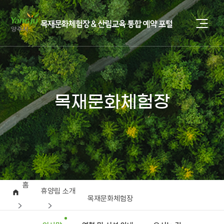
목재문화체험장
홈
휴양림 소개
목재문화체험장