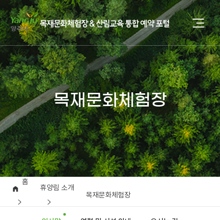
목재문화체험장
홈
휴양림 소개
목재문화체험장