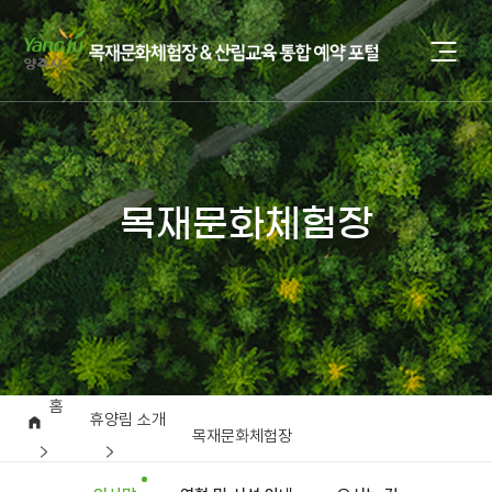
목재문화체험장
홈
휴양림 소개
목재문화체험장