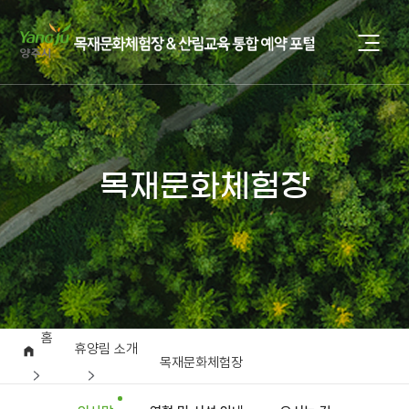
목재문화체험장
홈
휴양림 소개
목재문화체험장