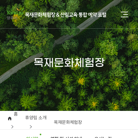
목재문화체험장
홈
휴양림 소개
목재문화체험장