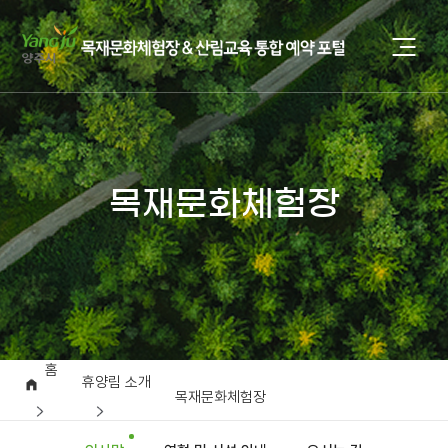
목재문화체험장
홈
휴양림 소개
목재문화체험장