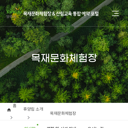
목재문화체험장
홈
휴양림 소개
목재문화체험장