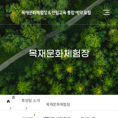
목재문화체험장
홈
휴양림 소개
목재문화체험장