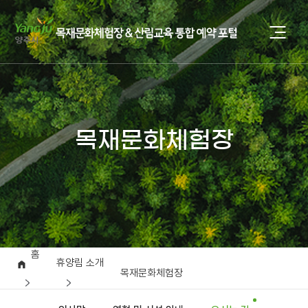
목재문화체험장
홈
휴양림 소개
목재문화체험장