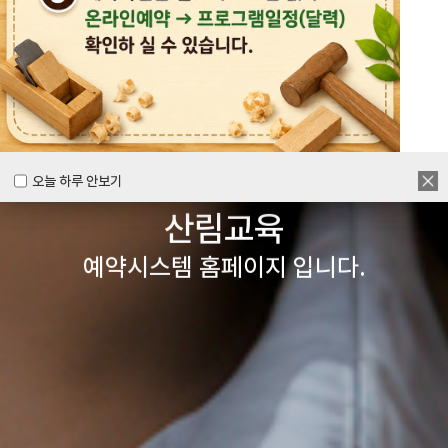
목공체험부터 숲체험 교육까지
다양한 경험을 할 수 있는
양주시
목재문화체험장&
오늘 하루 안보기
오늘 하루 안보기
산림교육
예약시스템 홈페이지 입니다.