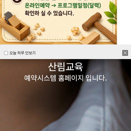
목공체험부터 숲체험 교육까지
다양한 경험을 할 수 있는
양주시
목재문화체험장&
오늘 하루 안보기
오늘 하루 안보기
산림교육
예약시스템 홈페이지 입니다.