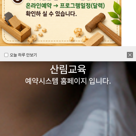
목공체험부터 숲체험 교육까지
다양한 경험을 할 수 있는
양주시
목재문화체험장&
오늘 하루 안보기
오늘 하루 안보기
산림교육
예약시스템 홈페이지 입니다.