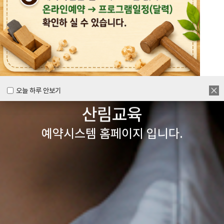
목공체험부터 숲체험 교육까지
다양한 경험을 할 수 있는
양주시
목재문화체험장&
오늘 하루 안보기
오늘 하루 안보기
산림교육
예약시스템 홈페이지 입니다.