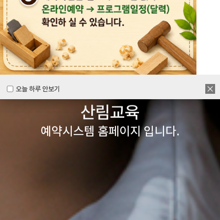
목공체험부터 숲체험 교육까지
다양한 경험을 할 수 있는
양주시
목재문화체험장&
오늘 하루 안보기
오늘 하루 안보기
산림교육
예약시스템 홈페이지 입니다.