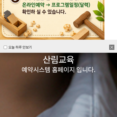
목공체험부터 숲체험 교육까지
다양한 경험을 할 수 있는
양주시
목재문화체험장&
오늘 하루 안보기
오늘 하루 안보기
산림교육
예약시스템 홈페이지 입니다.